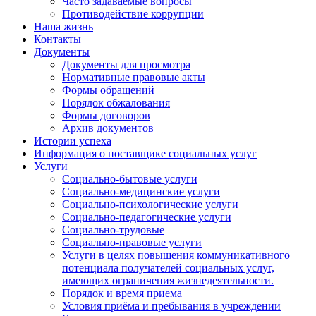
Часто задаваемые вопросы
Противодействие коррупции
Наша жизнь
Контакты
Документы
Документы для просмотра
Нормативные правовые акты
Формы обращений
Порядок обжалования
Формы договоров
Архив документов
Истории успеха
Информация о поставщике социальных услуг
Услуги
Социально-бытовые услуги
Социально-медицинские услуги
Социально-психологические услуги
Социально-педагогические услуги
Социально-трудовые
Социально-правовые услуги
Услуги в целях повышения коммуникативного
потенциала получателей социальных услуг,
имеющих ограничения жизнедеятельности.
Порядок и время приема
Условия приёма и пребывания в учреждении