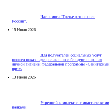
Час памяти "Третье ратное поле
России".
15 Июля 2026
Для получателей социальных услуг
прошел показ видеороликов по соблюдению правил
личной гигиены Федеральной программы «Санитарный
щит».
13 Июля 2026
Утренний комплекс с гимнастическими
палками.