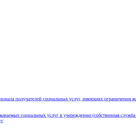
нциала получателей социальных услуг, имеющих ограничения ж
зываемых социальных услуг в учереждении (собственная служба
уг