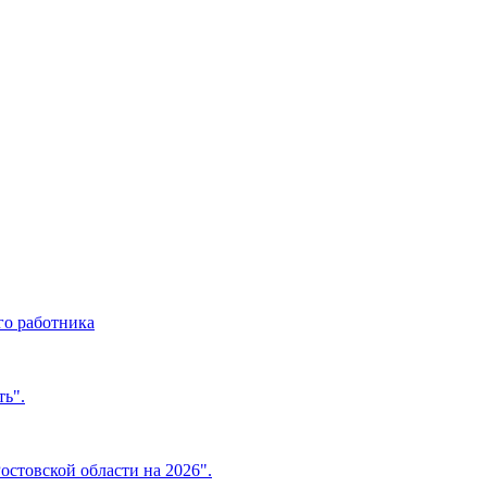
о работника
ь".
стовской области на 2026".