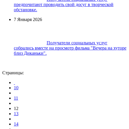
предпочитают проводить свой досуг в творческой
обстановке.
7 Января 2026
Получатели социальных услуг
собрались вместе на просмотр фильма "Вечера на хуторе
близ Диканьки".
Страницы:
10
11
12
13
14