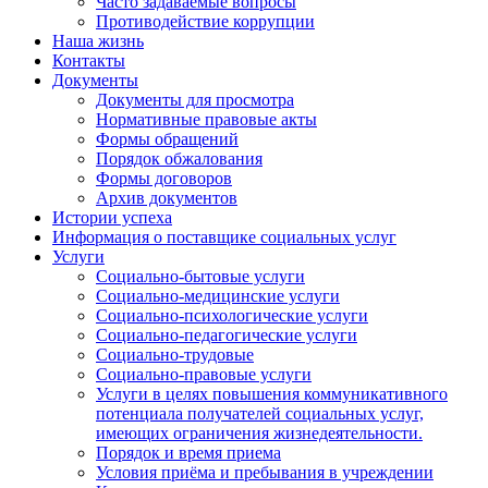
Часто задаваемые вопросы
Противодействие коррупции
Наша жизнь
Контакты
Документы
Документы для просмотра
Нормативные правовые акты
Формы обращений
Порядок обжалования
Формы договоров
Архив документов
Истории успеха
Информация о поставщике социальных услуг
Услуги
Социально-бытовые услуги
Социально-медицинские услуги
Социально-психологические услуги
Социально-педагогические услуги
Социально-трудовые
Социально-правовые услуги
Услуги в целях повышения коммуникативного
потенциала получателей социальных услуг,
имеющих ограничения жизнедеятельности.
Порядок и время приема
Условия приёма и пребывания в учреждении