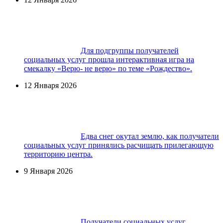
Для подгруппы получателей
социальных услуг прошла интерактивная игра на
смекалку «Верю- не верю» по теме «Рождество».
12 Января 2026
Едва снег окутал землю, как получатели
социальных услуг принялись расчищать прилегающую
территорию центра.
9 Января 2026
Получатели социальных услуг