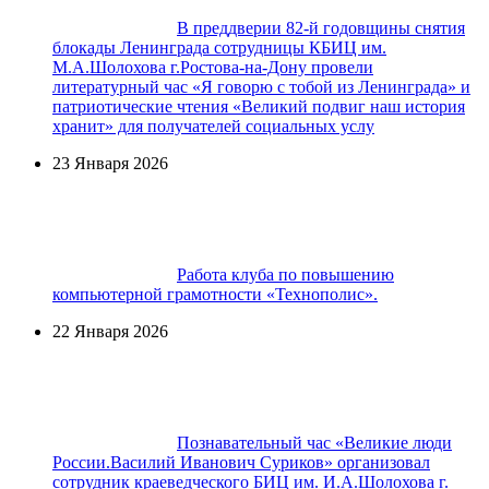
В преддверии 82-й годовщины снятия
блокады Ленинграда сотрудницы КБИЦ им.
М.А.Шолохова г.Ростова-на-Дону провели
литературный час «Я говорю с тобой из Ленинграда» и
патриотические чтения «Великий подвиг наш история
хранит» для получателей социальных услу
23 Января 2026
Работа клуба по повышению
компьютерной грамотности «Технополис».
22 Января 2026
Познавательный час «Великие люди
России.Василий Иванович Суриков» организовал
сотрудник краеведческого БИЦ им. И.А.Шолохова г.