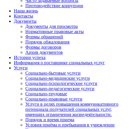
Часто задаваемые вопросы
Противодействие коррупции
Наша жизнь
Контакты
Документы
Документы для просмотра
Нормативные правовые акты
Формы обращений
Порядок обжалования
Формы договоров
Архив документов
Истории успеха
Информация о поставщике социальных услуг
Услуги
Социально-бытовые услуги
Социально-медицинские услуги
Социально-психологические услуги
Социально-педагогические услуги
Социально-трудовые
Социально-правовые услуги
Услуги в целях повышения коммуникативного
потенциала получателей социальных услуг,
имеющих ограничения жизнедеятельности.
Порядок и время приема
Условия приёма и пребывания в учреждении