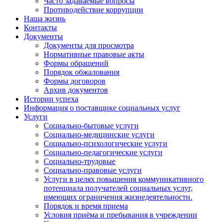
Часто задаваемые вопросы
Противодействие коррупции
Наша жизнь
Контакты
Документы
Документы для просмотра
Нормативные правовые акты
Формы обращений
Порядок обжалования
Формы договоров
Архив документов
Истории успеха
Информация о поставщике социальных услуг
Услуги
Социально-бытовые услуги
Социально-медицинские услуги
Социально-психологические услуги
Социально-педагогические услуги
Социально-трудовые
Социально-правовые услуги
Услуги в целях повышения коммуникативного
потенциала получателей социальных услуг,
имеющих ограничения жизнедеятельности.
Порядок и время приема
Условия приёма и пребывания в учреждении