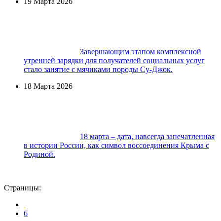
19 Марта 2026
Завершающим этапом комплексной
утренней зарядки для получателей социальных услуг
стало занятие с мячиками породы Су-Джок.
18 Марта 2026
18 марта – дата, навсегда запечатленная
в истории России, как символ воссоединения Крыма с
Родиной.
Страницы:
6