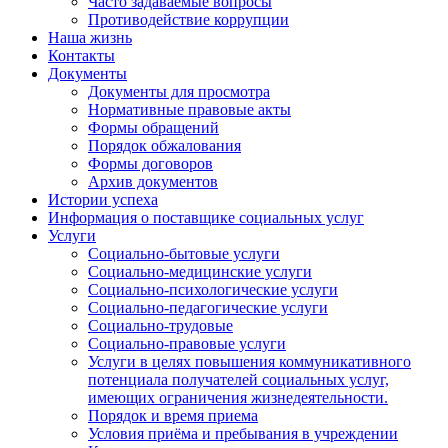
Часто задаваемые вопросы
Противодействие коррупции
Наша жизнь
Контакты
Документы
Документы для просмотра
Нормативные правовые акты
Формы обращений
Порядок обжалования
Формы договоров
Архив документов
Истории успеха
Информация о поставщике социальных услуг
Услуги
Социально-бытовые услуги
Социально-медицинские услуги
Социально-психологические услуги
Социально-педагогические услуги
Социально-трудовые
Социально-правовые услуги
Услуги в целях повышения коммуникативного
потенциала получателей социальных услуг,
имеющих ограничения жизнедеятельности.
Порядок и время приема
Условия приёма и пребывания в учреждении