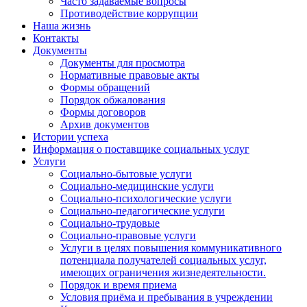
Часто задаваемые вопросы
Противодействие коррупции
Наша жизнь
Контакты
Документы
Документы для просмотра
Нормативные правовые акты
Формы обращений
Порядок обжалования
Формы договоров
Архив документов
Истории успеха
Информация о поставщике социальных услуг
Услуги
Социально-бытовые услуги
Социально-медицинские услуги
Социально-психологические услуги
Социально-педагогические услуги
Социально-трудовые
Социально-правовые услуги
Услуги в целях повышения коммуникативного
потенциала получателей социальных услуг,
имеющих ограничения жизнедеятельности.
Порядок и время приема
Условия приёма и пребывания в учреждении