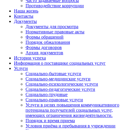
Часто задаваемые вопросы
Противодействие коррупции
Наша жизнь
Контакты
Документы
Документы для просмотра
Нормативные правовые акты
Формы обращений
Порядок обжалования
Формы договоров
Архив документов
Истории успеха
Информация о поставщике социальных услуг
Услуги
Социально-бытовые услуги
Социально-медицинские услуги
Социально-психологические услуги
Социально-педагогические услуги
Социально-трудовые
Социально-правовые услуги
Услуги в целях повышения коммуникативного
потенциала получателей социальных услуг,
имеющих ограничения жизнедеятельности.
Порядок и время приема
Условия приёма и пребывания в учреждении