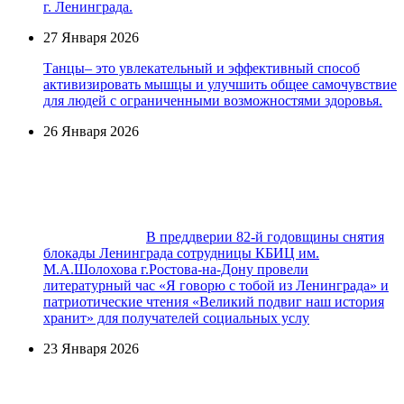
г. Ленинграда.
27 Января 2026
Танцы– это увлекательный и эффективный способ
активизировать мышцы и улучшить общее самочувствие
для людей с ограниченными возможностями здоровья.
26 Января 2026
В преддверии 82-й годовщины снятия
блокады Ленинграда сотрудницы КБИЦ им.
М.А.Шолохова г.Ростова-на-Дону провели
литературный час «Я говорю с тобой из Ленинграда» и
патриотические чтения «Великий подвиг наш история
хранит» для получателей социальных услу
23 Января 2026