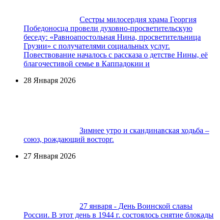
Сестры милосердия храма Георгия
Победоносца провели духовно-просветительскую
беседу: «Равноапостольная Нина, просветительница
Грузии» с получателями социальных услуг.
Повествование началось с рассказа о детстве Нины, её
благочестивой семье в Каппадокии и
28 Января 2026
Зимнее утро и скандинавская ходьба –
союз, рождающий восторг.
27 Января 2026
27 января - День Воинской славы
России. В этот день в 1944 г. состоялось снятие блокады