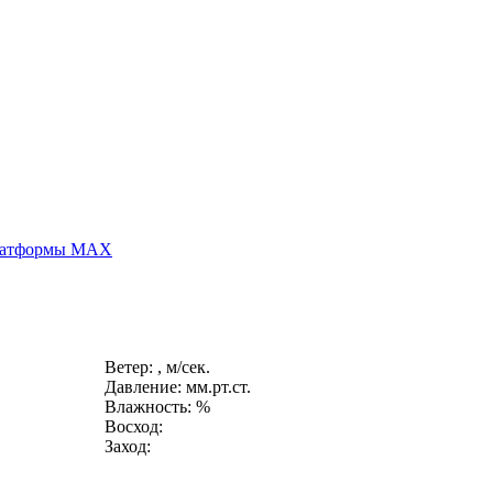
платформы MAX
Ветер: , м/сек.
Давление: мм.рт.ст.
Влажность: %
Восход:
Заход: