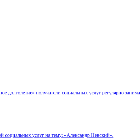
ое долголетие» получатели социальных услуг регулярно занима
ей социальных услуг на тему: «Александр Невский».