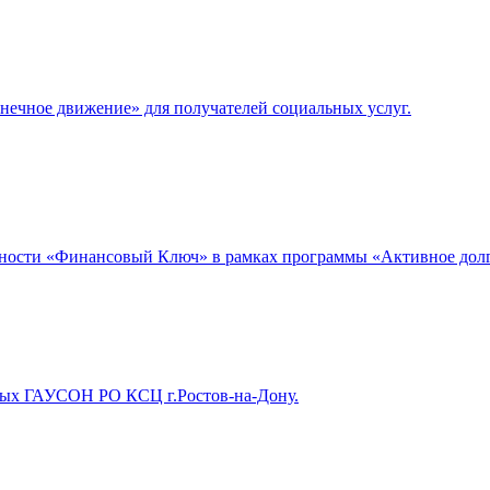
нечное движение» для получателей социальных услуг.
ности «Финансовый Ключ» в рамках программы «Активное долг
чных ГАУСОН РО КСЦ г.Ростов-на-Дону.