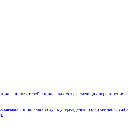
нциала получателей социальных услуг, имеющих ограничения ж
зываемых социальных услуг в учереждении (собственная служба
уг