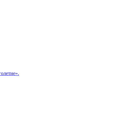
олетие».