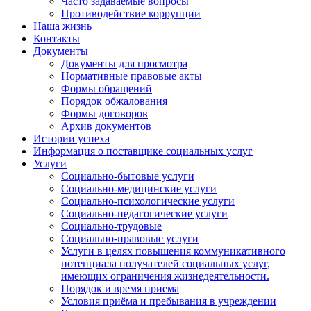
Часто задаваемые вопросы
Противодействие коррупции
Наша жизнь
Контакты
Документы
Документы для просмотра
Нормативные правовые акты
Формы обращений
Порядок обжалования
Формы договоров
Архив документов
Истории успеха
Информация о поставщике социальных услуг
Услуги
Социально-бытовые услуги
Социально-медицинские услуги
Социально-психологические услуги
Социально-педагогические услуги
Социально-трудовые
Социально-правовые услуги
Услуги в целях повышения коммуникативного
потенциала получателей социальных услуг,
имеющих ограничения жизнедеятельности.
Порядок и время приема
Условия приёма и пребывания в учреждении