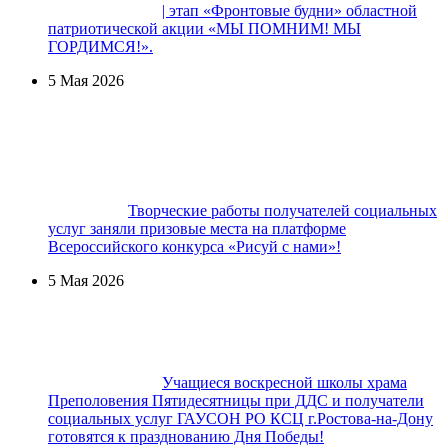
| этап «Фронтовые будни» областной
патриотической акции «МЫ ПОМНИМ! МЫ
ГОРДИМСЯ!».
5 Мая 2026
Творческие работы получателей социальных
услуг заняли призовые места на платформе
Всероссийского конкурса «Рисуй с нами»!
5 Мая 2026
Учащиеся воскресной школы храма
Преполовения Пятидесятницы при ДДС и получатели
социальных услуг ГАУСОН РО КСЦ г.Ростова-на-Дону
готовятся к празднованию Дня Победы!