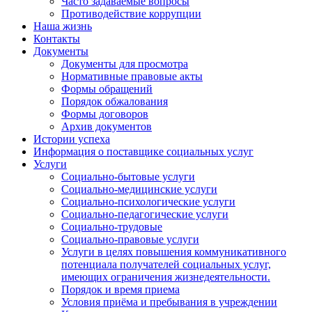
Часто задаваемые вопросы
Противодействие коррупции
Наша жизнь
Контакты
Документы
Документы для просмотра
Нормативные правовые акты
Формы обращений
Порядок обжалования
Формы договоров
Архив документов
Истории успеха
Информация о поставщике социальных услуг
Услуги
Социально-бытовые услуги
Социально-медицинские услуги
Социально-психологические услуги
Социально-педагогические услуги
Социально-трудовые
Социально-правовые услуги
Услуги в целях повышения коммуникативного
потенциала получателей социальных услуг,
имеющих ограничения жизнедеятельности.
Порядок и время приема
Условия приёма и пребывания в учреждении