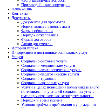
Часто задаваемые вопросы
Противодействие коррупции
Наша жизнь
Контакты
Документы
Документы для просмотра
Нормативные правовые акты
Формы обращений
Порядок обжалования
Формы договоров
Архив документов
Истории успеха
Информация о поставщике социальных услуг
Услуги
Социально-бытовые услуги
Социально-медицинские услуги
Социально-психологические услуги
Социально-педагогические услуги
Социально-трудовые
Социально-правовые услуги
Услуги в целях повышения коммуникативного
потенциала получателей социальных услуг,
имеющих ограничения жизнедеятельности.
Порядок и время приема
Условия приёма и пребывания в учреждении