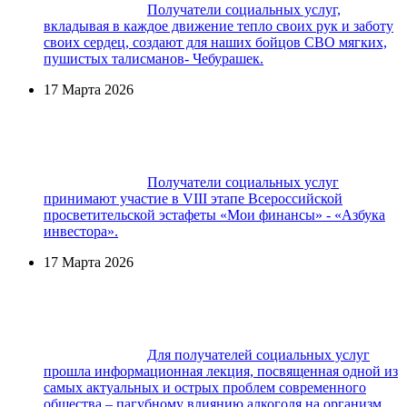
Получатели социальных услуг,
вкладывая в каждое движение тепло своих рук и заботу
своих сердец, создают для наших бойцов СВО мягких,
пушистых талисманов- Чебурашек.
17 Марта 2026
Получатели социальных услуг
принимают участие в VIII этапе Всероссийской
просветительской эстафеты «Мои финансы» - «Азбука
инвестора».
17 Марта 2026
Для получателей социальных услуг
прошла информационная лекция, посвященная одной из
самых актуальных и острых проблем современного
общества – пагубному влиянию алкоголя на организм