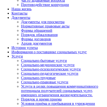
Часто задаваемые вопросы
Противодействие коррупции
Наша жизнь
Контакты
Документы
Документы для просмотра
Нормативные правовые акты
Формы обращений
Порядок обжалования
Формы договоров
Архив документов
Истории успеха
Информация о поставщике социальных услуг
Услуги
Социально-бытовые услуги
Социально-медицинские услуги
Социально-психологические услуги
Социально-педагогические услуги
Социально-трудовые
Социально-правовые услуги
Услуги в целях повышения коммуникативного
потенциала получателей социальных услуг,
имеющих ограничения жизнедеятельности.
Порядок и время приема
Условия приёма и пребывания в учреждении