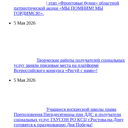
| этап «Фронтовые будни» областной
патриотической акции «МЫ ПОМНИМ! МЫ
ГОРДИМСЯ!».
5 Мая 2026
Творческие работы получателей социальных
услуг заняли призовые места на платформе
Всероссийского конкурса «Рисуй с нами»!
5 Мая 2026
Учащиеся воскресной школы храма
Преполовения Пятидесятницы при ДДС и получатели
социальных услуг ГАУСОН РО КСЦ г.Ростова-на-Дону
готовятся к празднованию Дня Победы!