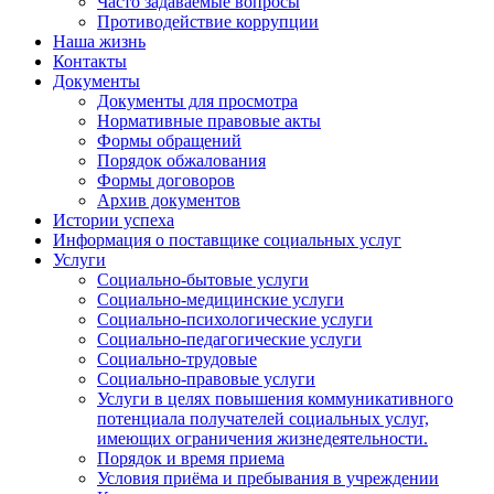
Часто задаваемые вопросы
Противодействие коррупции
Наша жизнь
Контакты
Документы
Документы для просмотра
Нормативные правовые акты
Формы обращений
Порядок обжалования
Формы договоров
Архив документов
Истории успеха
Информация о поставщике социальных услуг
Услуги
Социально-бытовые услуги
Социально-медицинские услуги
Социально-психологические услуги
Социально-педагогические услуги
Социально-трудовые
Социально-правовые услуги
Услуги в целях повышения коммуникативного
потенциала получателей социальных услуг,
имеющих ограничения жизнедеятельности.
Порядок и время приема
Условия приёма и пребывания в учреждении