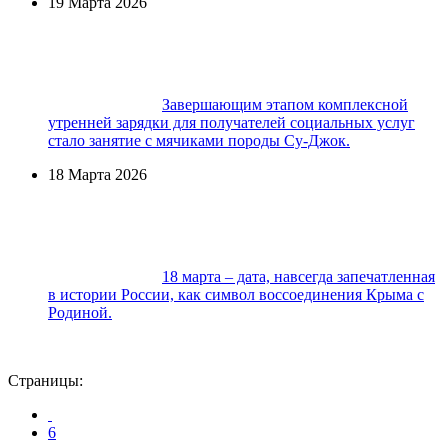
19 Марта 2026
Завершающим этапом комплексной
утренней зарядки для получателей социальных услуг
стало занятие с мячиками породы Су-Джок.
18 Марта 2026
18 марта – дата, навсегда запечатленная
в истории России, как символ воссоединения Крыма с
Родиной.
Страницы:
6