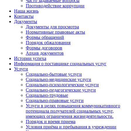
Часто задаваемые вопросы
Противодействие коррупции
Наша жизнь
Контакты
Документы
Документы для просмотра
Нормативные правовые акты
Формы обращений
Порядок обжалования
Формы договоров
Архив документов
Истории успеха
Информация о поставщике социальных услуг
Услуги
Социально-бытовые услуги
Социально-медицинские услуги
Социально-психологические услуги
Социально-педагогические услуги
Социально-трудовые
Социально-правовые услуги
Услуги в целях повышения коммуникативного
потенциала получателей социальных услуг,
имеющих ограничения жизнедеятельности.
Порядок и время приема
Условия приёма и пребывания в учреждении