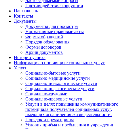
Часто задаваемые вопросы
Противодействие коррупции
Наша жизнь
Контакты
Документы
Документы для просмотра
Нормативные правовые акты
Формы обращений
Порядок обжалования
Формы договоров
Архив документов
Истории успеха
Информация о поставщике социальных услуг
Услуги
Социально-бытовые услуги
Социально-медицинские услуги
Социально-психологические услуги
Социально-педагогические услуги
Социально-трудовые
Социально-правовые услуги
Услуги в целях повышения коммуникативного
потенциала получателей социальных услуг,
имеющих ограничения жизнедеятельности.
Порядок и время приема
Условия приёма и пребывания в учреждении