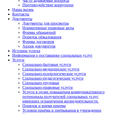
Часто задаваемые вопросы
Противодействие коррупции
Наша жизнь
Контакты
Документы
Документы для просмотра
Нормативные правовые акты
Формы обращений
Порядок обжалования
Формы договоров
Архив документов
Истории успеха
Информация о поставщике социальных услуг
Услуги
Социально-бытовые услуги
Социально-медицинские услуги
Социально-психологические услуги
Социально-педагогические услуги
Социально-трудовые
Социально-правовые услуги
Услуги в целях повышения коммуникативного
потенциала получателей социальных услуг,
имеющих ограничения жизнедеятельности.
Порядок и время приема
Условия приёма и пребывания в учреждении