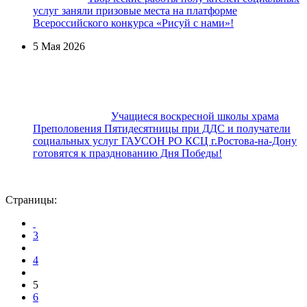
услуг заняли призовые места на платформе
Всероссийского конкурса «Рисуй с нами»!
5 Мая 2026
Учащиеся воскресной школы храма
Преполовения Пятидесятницы при ДДС и получатели
социальных услуг ГАУСОН РО КСЦ г.Ростова-на-Дону
готовятся к празднованию Дня Победы!
Страницы:
3
4
5
6