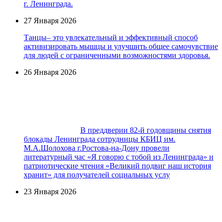
г. Ленинграда.
27 Января 2026
Танцы– это увлекательный и эффективный способ
активизировать мышцы и улучшить общее самочувствие
для людей с ограниченными возможностями здоровья.
26 Января 2026
В преддверии 82-й годовщины снятия
блокады Ленинграда сотрудницы КБИЦ им.
М.А.Шолохова г.Ростова-на-Дону провели
литературный час «Я говорю с тобой из Ленинграда» и
патриотические чтения «Великий подвиг наш история
хранит» для получателей социальных услу
23 Января 2026