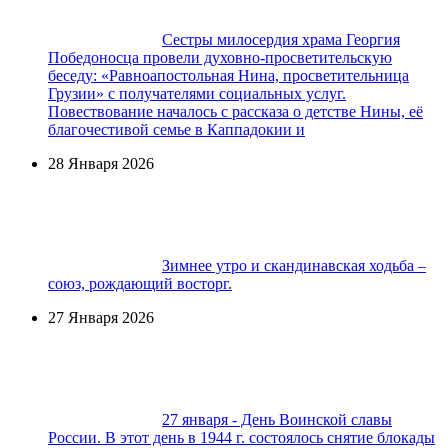
Сестры милосердия храма Георгия
Победоносца провели духовно-просветительскую
беседу: «Равноапостольная Нина, просветительница
Грузии» с получателями социальных услуг.
Повествование началось с рассказа о детстве Нины, её
благочестивой семье в Каппадокии и
28 Января 2026
Зимнее утро и скандинавская ходьба –
союз, рождающий восторг.
27 Января 2026
27 января - День Воинской славы
России. В этот день в 1944 г. состоялось снятие блокады