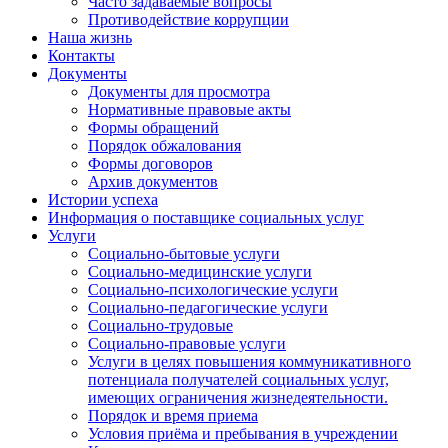
Часто задаваемые вопросы
Противодействие коррупции
Наша жизнь
Контакты
Документы
Документы для просмотра
Нормативные правовые акты
Формы обращений
Порядок обжалования
Формы договоров
Архив документов
Истории успеха
Информация о поставщике социальных услуг
Услуги
Социально-бытовые услуги
Социально-медицинские услуги
Социально-психологические услуги
Социально-педагогические услуги
Социально-трудовые
Социально-правовые услуги
Услуги в целях повышения коммуникативного
потенциала получателей социальных услуг,
имеющих ограничения жизнедеятельности.
Порядок и время приема
Условия приёма и пребывания в учреждении