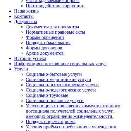
Часто задаваемые вопросы
Противодействие коррупции
Наша жизнь
Контакты
Документы
Документы для просмотра
Нормативные правовые акты
Формы обращений
Порядок обжалования
Формы договоров
Архив документов
Истории успеха
Информация о поставщике социальных услуг
Услуги
Социально-бытовые услуги
Социально-медицинские услуги
Социально-психологические услуги
Социально-педагогические услуги
Социально-трудовые
Социально-правовые услуги
Услуги в целях повышения коммуникативного
потенциала получателей социальных услуг,
имеющих ограничения жизнедеятельности.
Порядок и время приема
Условия приёма и пребывания в учреждении