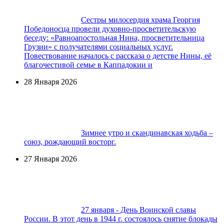
Сестры милосердия храма Георгия
Победоносца провели духовно-просветительскую
беседу: «Равноапостольная Нина, просветительница
Грузии» с получателями социальных услуг.
Повествование началось с рассказа о детстве Нины, её
благочестивой семье в Каппадокии и
28 Января 2026
Зимнее утро и скандинавская ходьба –
союз, рождающий восторг.
27 Января 2026
27 января - День Воинской славы
России. В этот день в 1944 г. состоялось снятие блокады