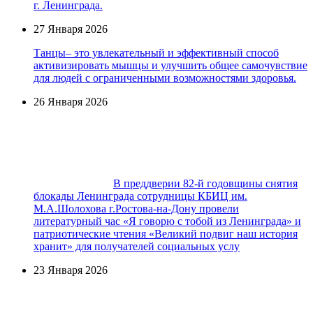
г. Ленинграда.
27 Января 2026
Танцы– это увлекательный и эффективный способ
активизировать мышцы и улучшить общее самочувствие
для людей с ограниченными возможностями здоровья.
26 Января 2026
В преддверии 82-й годовщины снятия
блокады Ленинграда сотрудницы КБИЦ им.
М.А.Шолохова г.Ростова-на-Дону провели
литературный час «Я говорю с тобой из Ленинграда» и
патриотические чтения «Великий подвиг наш история
хранит» для получателей социальных услу
23 Января 2026