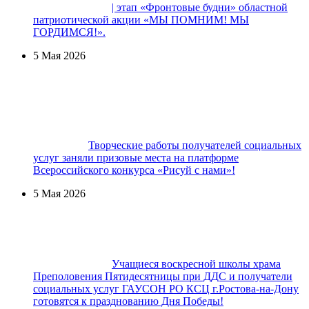
| этап «Фронтовые будни» областной
патриотической акции «МЫ ПОМНИМ! МЫ
ГОРДИМСЯ!».
5 Мая 2026
Творческие работы получателей социальных
услуг заняли призовые места на платформе
Всероссийского конкурса «Рисуй с нами»!
5 Мая 2026
Учащиеся воскресной школы храма
Преполовения Пятидесятницы при ДДС и получатели
социальных услуг ГАУСОН РО КСЦ г.Ростова-на-Дону
готовятся к празднованию Дня Победы!