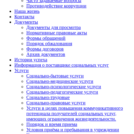
Часто задаваемые вопросы
Противодействие коррупции
Наша жизнь
Контакты
Документы
Документы для просмотра
Нормативные правовые акты
Формы обращений
Порядок обжалования
Формы договоров
Архив документов
Истории успеха
Информация о поставщике социальных услуг
Услуги
Социально-бытовые услуги
Социально-медицинские услуги
Социально-психологические услуги
Социально-педагогические услуги
Социально-трудовые
Социально-правовые услуги
Услуги в целях повышения коммуникативного
потенциала получателей социальных услуг,
имеющих ограничения жизнедеятельности.
Порядок и время приема
Условия приёма и пребывания в учреждении