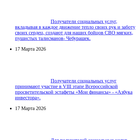
Получатели социальных услуг,
вкладывая в каждое движение тепло своих рук и заботу
своих сердец, создают для наших бойцов СВО мягких,
пушистых талисманов- Чебурашек.
17 Марта 2026
Получатели социальных услуг
принимают участие в VIII этапе Всероссийской
просветительской эстафеты «Мои финансы» - «Азбука
инвестора».
17 Марта 2026