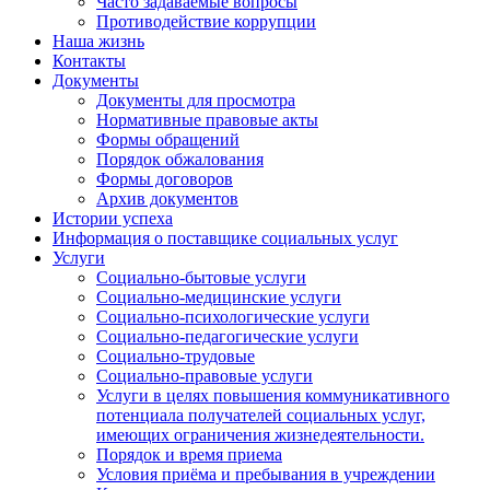
Часто задаваемые вопросы
Противодействие коррупции
Наша жизнь
Контакты
Документы
Документы для просмотра
Нормативные правовые акты
Формы обращений
Порядок обжалования
Формы договоров
Архив документов
Истории успеха
Информация о поставщике социальных услуг
Услуги
Социально-бытовые услуги
Социально-медицинские услуги
Социально-психологические услуги
Социально-педагогические услуги
Социально-трудовые
Социально-правовые услуги
Услуги в целях повышения коммуникативного
потенциала получателей социальных услуг,
имеющих ограничения жизнедеятельности.
Порядок и время приема
Условия приёма и пребывания в учреждении