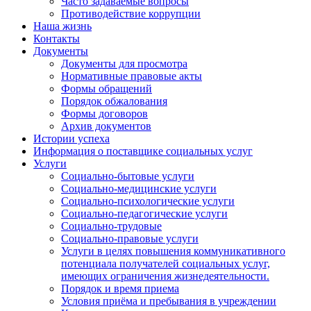
Часто задаваемые вопросы
Противодействие коррупции
Наша жизнь
Контакты
Документы
Документы для просмотра
Нормативные правовые акты
Формы обращений
Порядок обжалования
Формы договоров
Архив документов
Истории успеха
Информация о поставщике социальных услуг
Услуги
Социально-бытовые услуги
Социально-медицинские услуги
Социально-психологические услуги
Социально-педагогические услуги
Социально-трудовые
Социально-правовые услуги
Услуги в целях повышения коммуникативного
потенциала получателей социальных услуг,
имеющих ограничения жизнедеятельности.
Порядок и время приема
Условия приёма и пребывания в учреждении