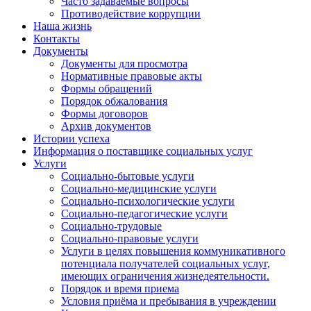
Часто задаваемые вопросы
Противодействие коррупции
Наша жизнь
Контакты
Документы
Документы для просмотра
Нормативные правовые акты
Формы обращений
Порядок обжалования
Формы договоров
Архив документов
Истории успеха
Информация о поставщике социальных услуг
Услуги
Социально-бытовые услуги
Социально-медицинские услуги
Социально-психологические услуги
Социально-педагогические услуги
Социально-трудовые
Социально-правовые услуги
Услуги в целях повышения коммуникативного
потенциала получателей социальных услуг,
имеющих ограничения жизнедеятельности.
Порядок и время приема
Условия приёма и пребывания в учреждении