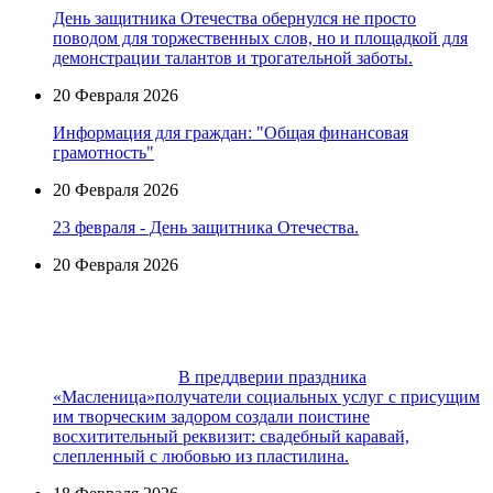
День защитника Отечества обернулся не просто
поводом для торжественных слов, но и площадкой для
демонстрации талантов и трогательной заботы.
20 Февраля 2026
Информация для граждан: "Общая финансовая
грамотность"
20 Февраля 2026
23 февраля - День защитника Отечества.
20 Февраля 2026
В преддверии праздника
«Масленица»получатели социальных услуг с присущим
им творческим задором создали поистине
восхитительный реквизит: cвадебный каравай,
слепленный с любовью из пластилина.