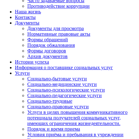
Часто задаваемые вопросы
Противодействие коррупции
Наша жизнь
Контакты
Документы
Документы для просмотра
Нормативные правовые акты
Формы обращений
Порядок обжалования
Формы договоров
Архив документов
Истории успеха
Информация о поставщике социальных услуг
Услуги
Социально-бытовые услуги
Социально-медицинские услуги
Социально-психологические услуги
Социально-педагогические услуги
Социально-трудовые
Социально-правовые услуги
Услуги в целях повышения коммуникативного
потенциала получателей социальных услуг,
имеющих ограничения жизнедеятельности.
Порядок и время приема
Условия приёма и пребывания в учреждении