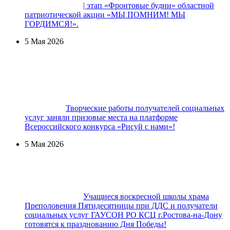
| этап «Фронтовые будни» областной
патриотической акции «МЫ ПОМНИМ! МЫ
ГОРДИМСЯ!».
5 Мая 2026
Творческие работы получателей социальных
услуг заняли призовые места на платформе
Всероссийского конкурса «Рисуй с нами»!
5 Мая 2026
Учащиеся воскресной школы храма
Преполовения Пятидесятницы при ДДС и получатели
социальных услуг ГАУСОН РО КСЦ г.Ростова-на-Дону
готовятся к празднованию Дня Победы!