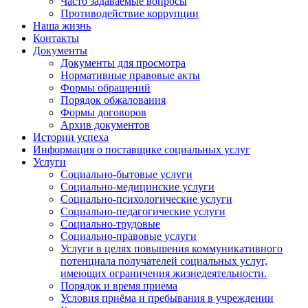
Часто задаваемые вопросы
Противодействие коррупции
Наша жизнь
Контакты
Документы
Документы для просмотра
Нормативные правовые акты
Формы обращений
Порядок обжалования
Формы договоров
Архив документов
Истории успеха
Информация о поставщике социальных услуг
Услуги
Социально-бытовые услуги
Социально-медицинские услуги
Социально-психологические услуги
Социально-педагогические услуги
Социально-трудовые
Социально-правовые услуги
Услуги в целях повышения коммуникативного
потенциала получателей социальных услуг,
имеющих ограничения жизнедеятельности.
Порядок и время приема
Условия приёма и пребывания в учреждении