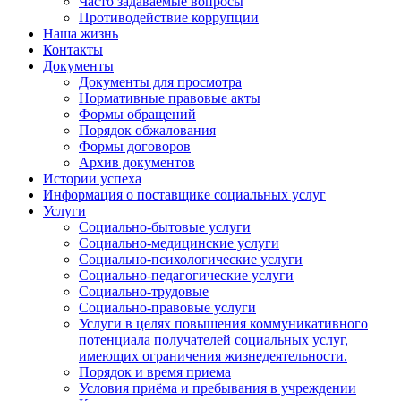
Часто задаваемые вопросы
Противодействие коррупции
Наша жизнь
Контакты
Документы
Документы для просмотра
Нормативные правовые акты
Формы обращений
Порядок обжалования
Формы договоров
Архив документов
Истории успеха
Информация о поставщике социальных услуг
Услуги
Социально-бытовые услуги
Социально-медицинские услуги
Социально-психологические услуги
Социально-педагогические услуги
Социально-трудовые
Социально-правовые услуги
Услуги в целях повышения коммуникативного
потенциала получателей социальных услуг,
имеющих ограничения жизнедеятельности.
Порядок и время приема
Условия приёма и пребывания в учреждении