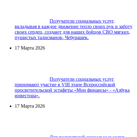
Получатели социальных услуг,
вкладывая в каждое движение тепло своих рук и заботу
своих сердец, создают для наших бойцов СВО мягких,
пушистых талисманов- Чебурашек.
17 Марта 2026
Получатели социальных услуг
принимают участие в VIII этапе Всероссийской
просветительской эстафеты «Мои финансы» - «Азбука
инвестора».
17 Марта 2026