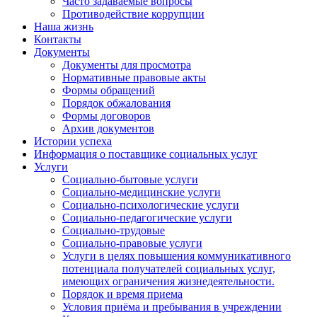
Часто задаваемые вопросы
Противодействие коррупции
Наша жизнь
Контакты
Документы
Документы для просмотра
Нормативные правовые акты
Формы обращений
Порядок обжалования
Формы договоров
Архив документов
Истории успеха
Информация о поставщике социальных услуг
Услуги
Социально-бытовые услуги
Социально-медицинские услуги
Социально-психологические услуги
Социально-педагогические услуги
Социально-трудовые
Социально-правовые услуги
Услуги в целях повышения коммуникативного
потенциала получателей социальных услуг,
имеющих ограничения жизнедеятельности.
Порядок и время приема
Условия приёма и пребывания в учреждении