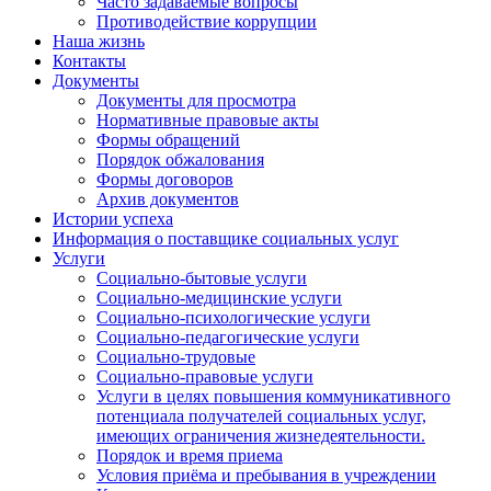
Часто задаваемые вопросы
Противодействие коррупции
Наша жизнь
Контакты
Документы
Документы для просмотра
Нормативные правовые акты
Формы обращений
Порядок обжалования
Формы договоров
Архив документов
Истории успеха
Информация о поставщике социальных услуг
Услуги
Социально-бытовые услуги
Социально-медицинские услуги
Социально-психологические услуги
Социально-педагогические услуги
Социально-трудовые
Социально-правовые услуги
Услуги в целях повышения коммуникативного
потенциала получателей социальных услуг,
имеющих ограничения жизнедеятельности.
Порядок и время приема
Условия приёма и пребывания в учреждении