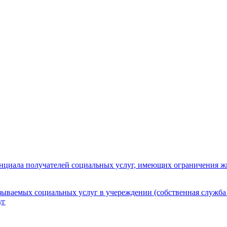
нциала получателей социальных услуг, имеющих ограничения ж
зываемых социальных услуг в учереждении (собственная служба
уг