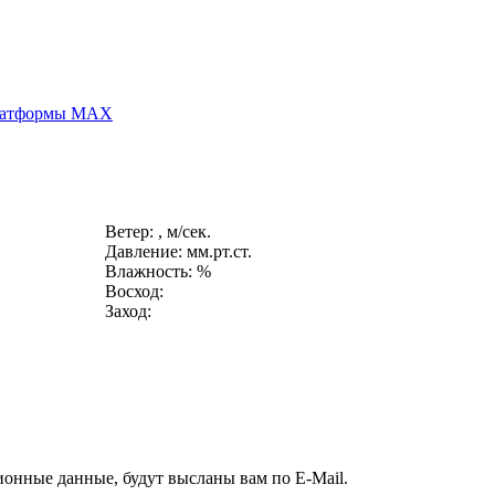
платформы MAX
Ветер: , м/сек.
Давление: мм.рт.ст.
Влажность: %
Восход:
Заход:
ионные данные, будут высланы вам по E-Mail.