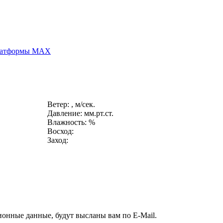
платформы MAX
Ветер: , м/сек.
Давление: мм.рт.ст.
Влажность: %
Восход:
Заход:
ионные данные, будут высланы вам по E-Mail.