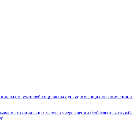
нциала получателей социальных услуг, имеющих ограничения ж
зываемых социальных услуг в учереждении (собственная служба
уг