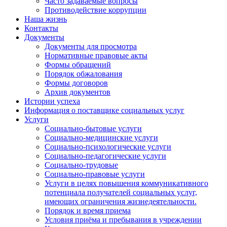
Часто задаваемые вопросы
Противодействие коррупции
Наша жизнь
Контакты
Документы
Документы для просмотра
Нормативные правовые акты
Формы обращений
Порядок обжалования
Формы договоров
Архив документов
Истории успеха
Информация о поставщике социальных услуг
Услуги
Социально-бытовые услуги
Социально-медицинские услуги
Социально-психологические услуги
Социально-педагогические услуги
Социально-трудовые
Социально-правовые услуги
Услуги в целях повышения коммуникативного
потенциала получателей социальных услуг,
имеющих ограничения жизнедеятельности.
Порядок и время приема
Условия приёма и пребывания в учреждении