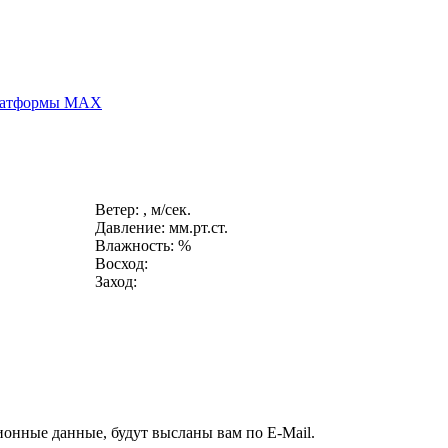
платформы MAX
Ветер: , м/сек.
Давление: мм.рт.ст.
Влажность: %
Восход:
Заход:
ионные данные, будут высланы вам по E-Mail.