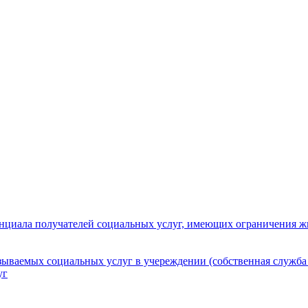
нциала получателей социальных услуг, имеющих ограничения ж
зываемых социальных услуг в учереждении (собственная служба
уг