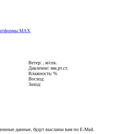
платформы MAX
Ветер: , м/сек.
Давление: мм.рт.ст.
Влажность: %
Восход:
Заход:
ионные данные, будут высланы вам по E-Mail.