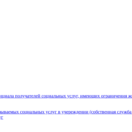
нциала получателей социальных услуг, имеющих ограничения ж
зываемых социальных услуг в учереждении (собственная служба
уг