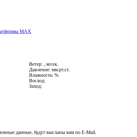
платформы MAX
Ветер: , м/сек.
Давление: мм.рт.ст.
Влажность: %
Восход:
Заход:
ионные данные, будут высланы вам по E-Mail.