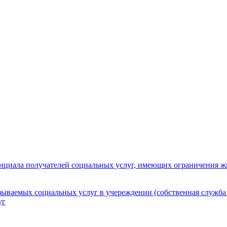
нциала получателей социальных услуг, имеющих ограничения ж
зываемых социальных услуг в учереждении (собственная служба
уг