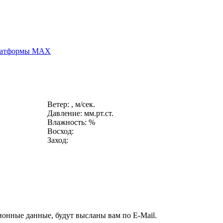
платформы MAX
Ветер: , м/сек.
Давление: мм.рт.ст.
Влажность: %
Восход:
Заход:
ионные данные, будут высланы вам по E-Mail.