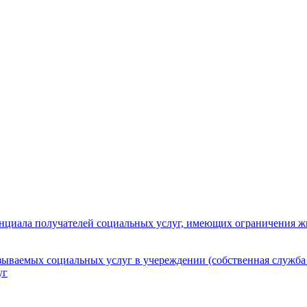
нциала получателей социальных услуг, имеющих ограничения ж
зываемых социальных услуг в учереждении (собственная служба
уг