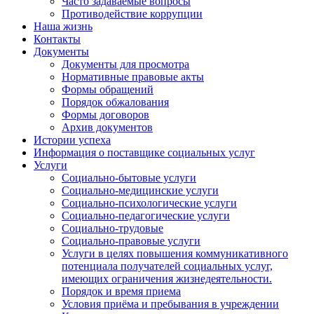
Часто задаваемые вопросы
Противодействие коррупции
Наша жизнь
Контакты
Документы
Документы для просмотра
Нормативные правовые акты
Формы обращений
Порядок обжалования
Формы договоров
Архив документов
Истории успеха
Информация о поставщике социальных услуг
Услуги
Социально-бытовые услуги
Социально-медицинские услуги
Социально-психологические услуги
Социально-педагогические услуги
Социально-трудовые
Социально-правовые услуги
Услуги в целях повышения коммуникативного
потенциала получателей социальных услуг,
имеющих ограничения жизнедеятельности.
Порядок и время приема
Условия приёма и пребывания в учреждении