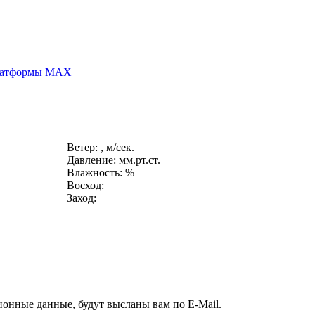
платформы MAX
Ветер: , м/сек.
Давление: мм.рт.ст.
Влажность: %
Восход:
Заход:
ионные данные, будут высланы вам по E-Mail.