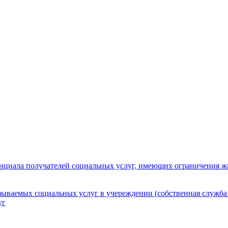
нциала получателей социальных услуг, имеющих ограничения ж
зываемых социальных услуг в учереждении (собственная служба
уг