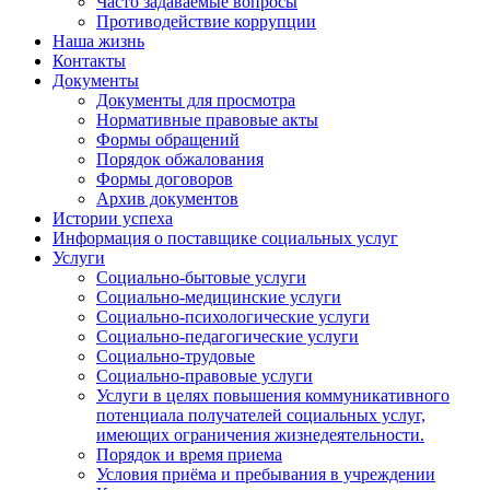
Часто задаваемые вопросы
Противодействие коррупции
Наша жизнь
Контакты
Документы
Документы для просмотра
Нормативные правовые акты
Формы обращений
Порядок обжалования
Формы договоров
Архив документов
Истории успеха
Информация о поставщике социальных услуг
Услуги
Социально-бытовые услуги
Социально-медицинские услуги
Социально-психологические услуги
Социально-педагогические услуги
Социально-трудовые
Социально-правовые услуги
Услуги в целях повышения коммуникативного
потенциала получателей социальных услуг,
имеющих ограничения жизнедеятельности.
Порядок и время приема
Условия приёма и пребывания в учреждении