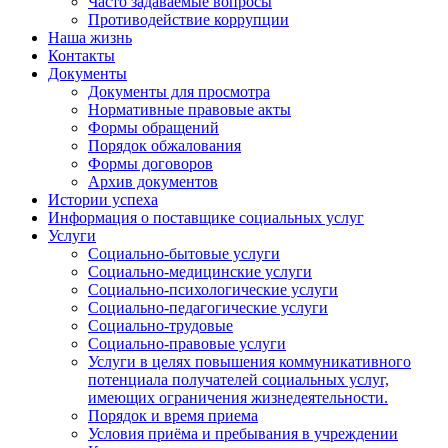
Часто задаваемые вопросы
Противодействие коррупции
Наша жизнь
Контакты
Документы
Документы для просмотра
Нормативные правовые акты
Формы обращений
Порядок обжалования
Формы договоров
Архив документов
Истории успеха
Информация о поставщике социальных услуг
Услуги
Социально-бытовые услуги
Социально-медицинские услуги
Социально-психологические услуги
Социально-педагогические услуги
Социально-трудовые
Социально-правовые услуги
Услуги в целях повышения коммуникативного
потенциала получателей социальных услуг,
имеющих ограничения жизнедеятельности.
Порядок и время приема
Условия приёма и пребывания в учреждении