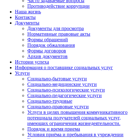
Часто задаваемые вопросы
Противодействие коррупции
Наша жизнь
Контакты
Документы
Документы для просмотра
Нормативные правовые акты
Формы обращений
Порядок обжалования
Формы договоров
Архив документов
Истории успеха
Информация о поставщике социальных услуг
Услуги
Социально-бытовые услуги
Социально-медицинские услуги
Социально-психологические услуги
Социально-педагогические услуги
Социально-трудовые
Социально-правовые услуги
Услуги в целях повышения коммуникативного
потенциала получателей социальных услуг,
имеющих ограничения жизнедеятельности.
Порядок и время приема
Условия приёма и пребывания в учреждении