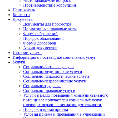
Часто задаваемые вопросы
Противодействие коррупции
Наша жизнь
Контакты
Документы
Документы для просмотра
Нормативные правовые акты
Формы обращений
Порядок обжалования
Формы договоров
Архив документов
Истории успеха
Информация о поставщике социальных услуг
Услуги
Социально-бытовые услуги
Социально-медицинские услуги
Социально-психологические услуги
Социально-педагогические услуги
Социально-трудовые
Социально-правовые услуги
Услуги в целях повышения коммуникативного
потенциала получателей социальных услуг,
имеющих ограничения жизнедеятельности.
Порядок и время приема
Условия приёма и пребывания в учреждении