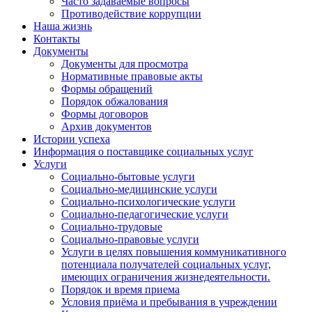
Часто задаваемые вопросы
Противодействие коррупции
Наша жизнь
Контакты
Документы
Документы для просмотра
Нормативные правовые акты
Формы обращений
Порядок обжалования
Формы договоров
Архив документов
Истории успеха
Информация о поставщике социальных услуг
Услуги
Социально-бытовые услуги
Социально-медицинские услуги
Социально-психологические услуги
Социально-педагогические услуги
Социально-трудовые
Социально-правовые услуги
Услуги в целях повышения коммуникативного
потенциала получателей социальных услуг,
имеющих ограничения жизнедеятельности.
Порядок и время приема
Условия приёма и пребывания в учреждении