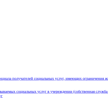
нциала получателей социальных услуг, имеющих ограничения ж
зываемых социальных услуг в учереждении (собственная служба
уг