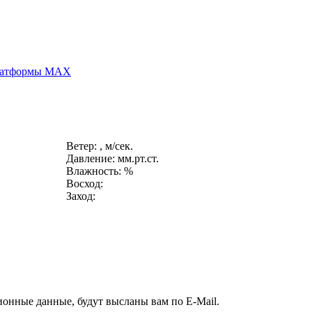
платформы MAX
Ветер: , м/сек.
Давление: мм.рт.ст.
Влажность: %
Восход:
Заход:
ионные данные, будут высланы вам по E-Mail.