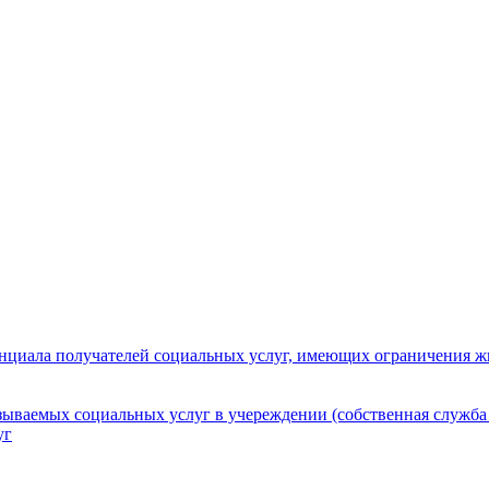
нциала получателей социальных услуг, имеющих ограничения ж
зываемых социальных услуг в учереждении (собственная служба
уг