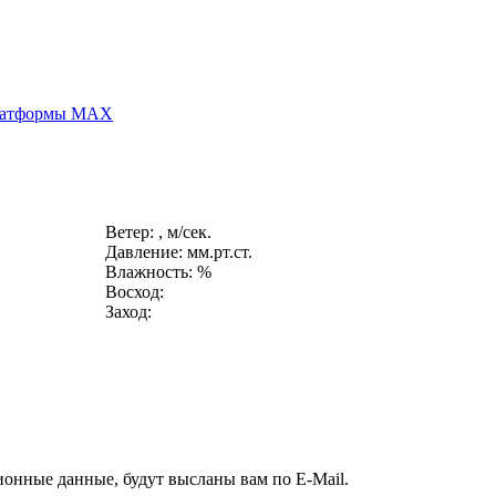
платформы MAX
Ветер: , м/сек.
Давление: мм.рт.ст.
Влажность: %
Восход:
Заход:
ионные данные, будут высланы вам по E-Mail.