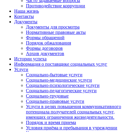
Часто задаваемые вопросы
Противодействие коррупции
Наша жизнь
Контакты
Документы
Документы для просмотра
Нормативные правовые акты
Формы обращений
Порядок обжалования
Формы договоров
Архив документов
Истории успеха
Информация о поставщике социальных услуг
Услуги
Социально-бытовые услуги
Социально-медицинские услуги
Социально-психологические услуги
Социально-педагогические услуги
Социально-трудовые
Социально-правовые услуги
Услуги в целях повышения коммуникативного
потенциала получателей социальных услуг,
имеющих ограничения жизнедеятельности.
Порядок и время приема
Условия приёма и пребывания в учреждении