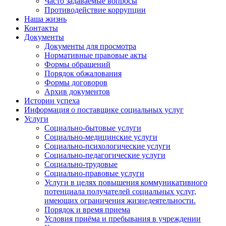
Часто задаваемые вопросы
Противодействие коррупции
Наша жизнь
Контакты
Документы
Документы для просмотра
Нормативные правовые акты
Формы обращений
Порядок обжалования
Формы договоров
Архив документов
Истории успеха
Информация о поставщике социальных услуг
Услуги
Социально-бытовые услуги
Социально-медицинские услуги
Социально-психологические услуги
Социально-педагогические услуги
Социально-трудовые
Социально-правовые услуги
Услуги в целях повышения коммуникативного
потенциала получателей социальных услуг,
имеющих ограничения жизнедеятельности.
Порядок и время приема
Условия приёма и пребывания в учреждении