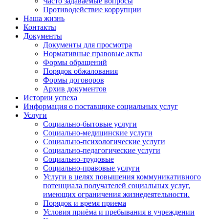
Часто задаваемые вопросы
Противодействие коррупции
Наша жизнь
Контакты
Документы
Документы для просмотра
Нормативные правовые акты
Формы обращений
Порядок обжалования
Формы договоров
Архив документов
Истории успеха
Информация о поставщике социальных услуг
Услуги
Социально-бытовые услуги
Социально-медицинские услуги
Социально-психологические услуги
Социально-педагогические услуги
Социально-трудовые
Социально-правовые услуги
Услуги в целях повышения коммуникативного
потенциала получателей социальных услуг,
имеющих ограничения жизнедеятельности.
Порядок и время приема
Условия приёма и пребывания в учреждении