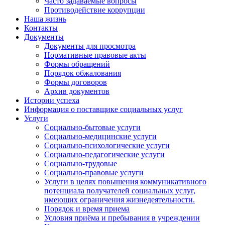
Часто задаваемые вопросы
Противодействие коррупции
Наша жизнь
Контакты
Документы
Документы для просмотра
Нормативные правовые акты
Формы обращений
Порядок обжалования
Формы договоров
Архив документов
Истории успеха
Информация о поставщике социальных услуг
Услуги
Социально-бытовые услуги
Социально-медицинские услуги
Социально-психологические услуги
Социально-педагогические услуги
Социально-трудовые
Социально-правовые услуги
Услуги в целях повышения коммуникативного
потенциала получателей социальных услуг,
имеющих ограничения жизнедеятельности.
Порядок и время приема
Условия приёма и пребывания в учреждении