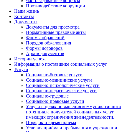
Часто задаваемые вопросы
Противодействие коррупции
Наша жизнь
Контакты
Документы
Документы для просмотра
Нормативные правовые акты
Формы обращений
Порядок обжалования
Формы договоров
Архив документов
Истории успеха
Информация о поставщике социальных услуг
Услуги
Социально-бытовые услуги
Социально-медицинские услуги
Социально-психологические услуги
Социально-педагогические услуги
Социально-трудовые
Социально-правовые услуги
Услуги в целях повышения коммуникативного
потенциала получателей социальных услуг,
имеющих ограничения жизнедеятельности.
Порядок и время приема
Условия приёма и пребывания в учреждении