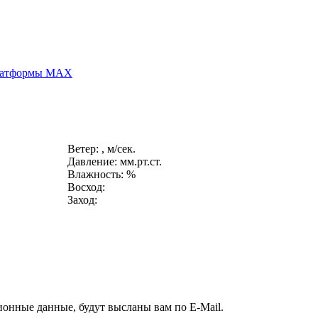
платформы MAX
Ветер: , м/сек.
Давление: мм.рт.ст.
Влажность: %
Восход:
Заход:
ионные данные, будут высланы вам по E-Mail.