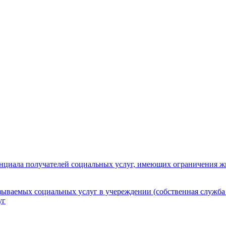
нциала получателей социальных услуг, имеющих ограничения ж
зываемых социальных услуг в учереждении (собственная служба
уг